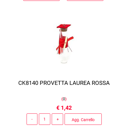
CK8140 PROVETTA LAUREA ROSSA
(
0
)
€ 1,42
Quantità
Agg. Carrello