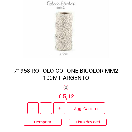
71958 ROTOLO COTONE BICOLOR MM2
100MT ARGENTO
(
0
)
€ 5,12
Quantità
Agg. Carrello
Compara
Lista desideri