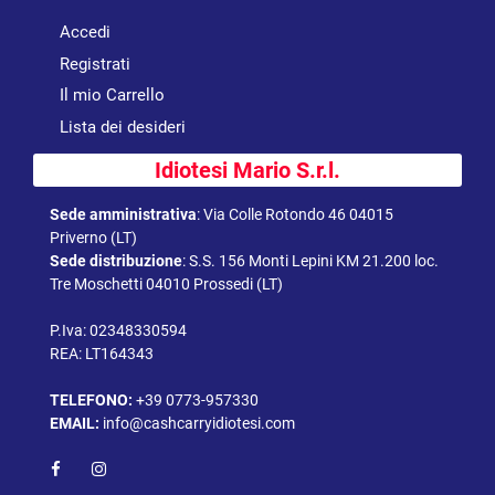
Accedi
Registrati
Il mio Carrello
Lista dei desideri
Idiotesi Mario S.r.l.
Sede amministrativa
:
Via Colle Rotondo 46 04015
Priverno (LT)
Sede distribuzione
:
S.S. 156 Monti Lepini KM 21.200 loc.
Tre Moschetti 04010 Prossedi (LT)
P.Iva: 02348330594
REA: LT164343
TELEFONO:
+39 0773-957330
EMAIL:
info@cashcarryidiotesi.com