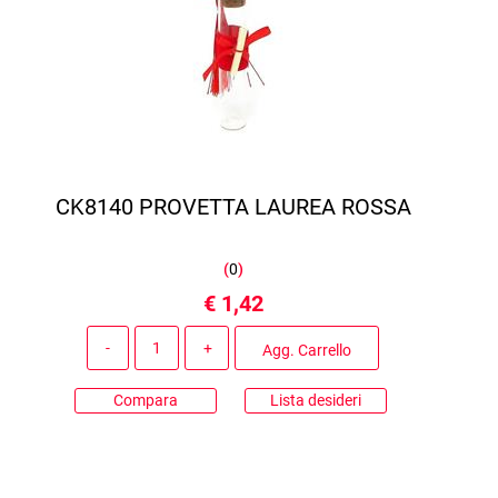
CK8140 PROVETTA LAUREA ROSSA
(
0
)
€ 1,42
Quantità
Agg. Carrello
Compara
Lista desideri