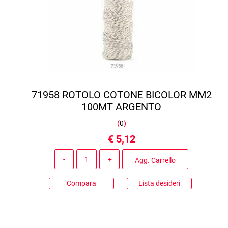
71958 ROTOLO COTONE BICOLOR MM2
100MT ARGENTO
(
0
)
€ 5,12
Quantità
Agg. Carrello
Compara
Lista desideri