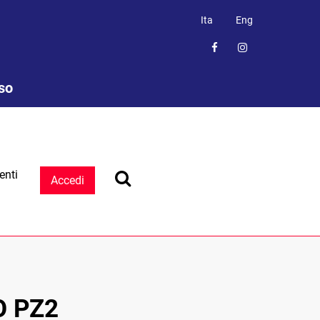
Ita
Eng
sso
enti
Accedi
O PZ2