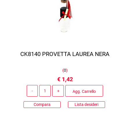
CK8140 PROVETTA LAUREA NERA
(
0
)
€ 1,42
Quantità
Agg. Carrello
Compara
Lista desideri