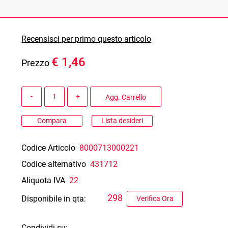
Recensisci per primo questo articolo
€ 1,46
Prezzo
Quantità
Agg. Carrello
Compara
Lista desideri
Codice Articolo
8000713000221
Codice alternativo
431712
Aliquota IVA
22
298
Disponibile in qta:
Verifica Ora
Condividi su: