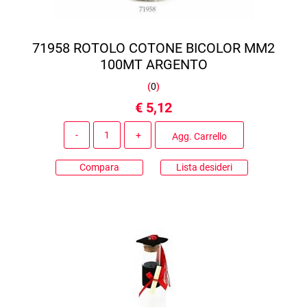
71958 ROTOLO COTONE BICOLOR MM2
100MT ARGENTO
(
0
)
€ 5,12
Quantità
Agg. Carrello
Compara
Lista desideri