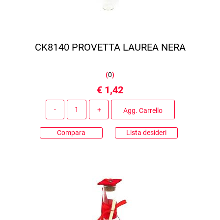
CK8140 PROVETTA LAUREA NERA
(
0
)
€ 1,42
Quantità
Agg. Carrello
Compara
Lista desideri