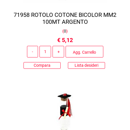
71958 ROTOLO COTONE BICOLOR MM2
100MT ARGENTO
(
0
)
€ 5,12
Quantità
Agg. Carrello
Compara
Lista desideri