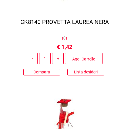
CK8140 PROVETTA LAUREA NERA
(
0
)
€ 1,42
Quantità
Agg. Carrello
Compara
Lista desideri