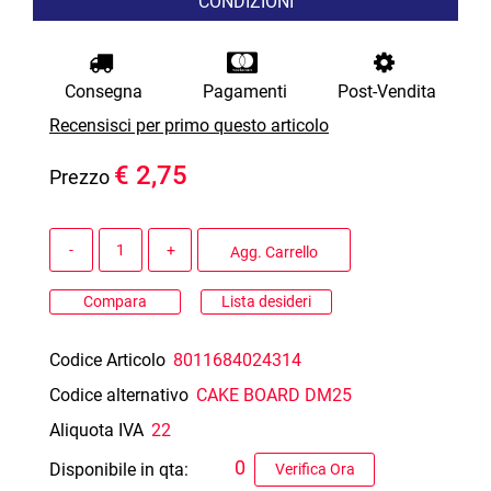
CONDIZIONI
Consegna
Pagamenti
Post-Vendita
Recensisci per primo questo articolo
€ 2,75
Prezzo
Quantità
Agg. Carrello
Compara
Lista desideri
Codice Articolo
8011684024314
Codice alternativo
CAKE BOARD DM25
Aliquota IVA
22
0
Disponibile in qta:
Verifica Ora