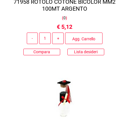
71958 ROTOLO COTONE BICOLOR MM2
100MT ARGENTO
(
0
)
€ 5,12
Quantità
Agg. Carrello
Compara
Lista desideri