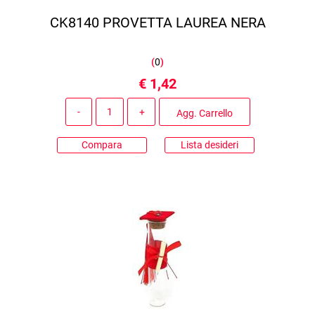
CK8140 PROVETTA LAUREA NERA
(
0
)
€ 1,42
Quantità
Agg. Carrello
Compara
Lista desideri