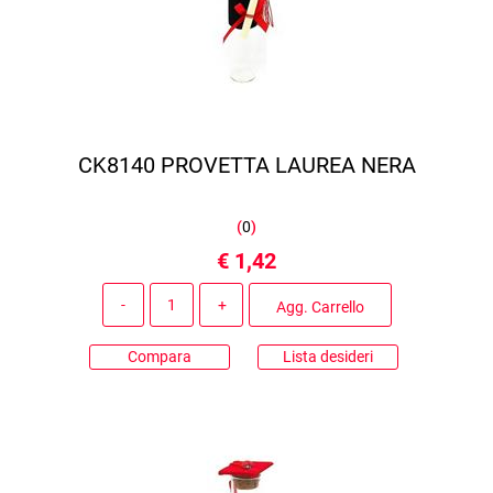
CK8140 PROVETTA LAUREA NERA
(
0
)
€ 1,42
Quantità
Agg. Carrello
Compara
Lista desideri