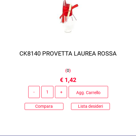
CK8140 PROVETTA LAUREA ROSSA
(
0
)
€ 1,42
Quantità
Agg. Carrello
Compara
Lista desideri