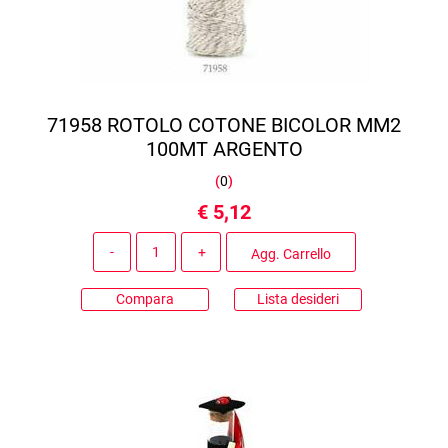
71958 ROTOLO COTONE BICOLOR MM2
100MT ARGENTO
(
0
)
€ 5,12
Quantità
Agg. Carrello
Compara
Lista desideri