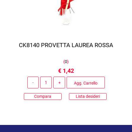
CK8140 PROVETTA LAUREA ROSSA
(
0
)
€ 1,42
Quantità
Agg. Carrello
Compara
Lista desideri