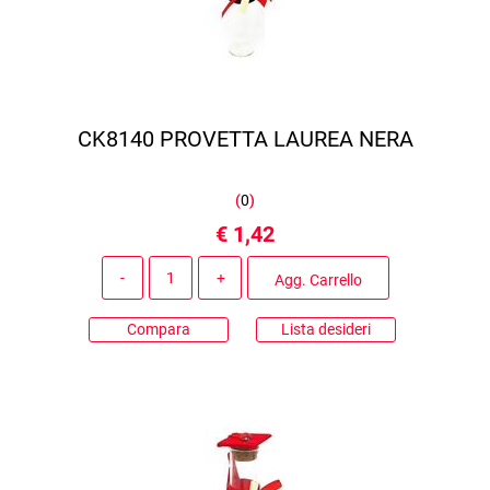
CK8140 PROVETTA LAUREA NERA
(
0
)
€ 1,42
Quantità
Agg. Carrello
Compara
Lista desideri