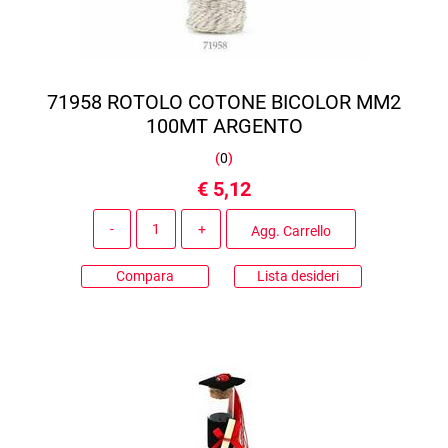
71958 ROTOLO COTONE BICOLOR MM2
100MT ARGENTO
(
0
)
€ 5,12
Quantità
Agg. Carrello
Compara
Lista desideri