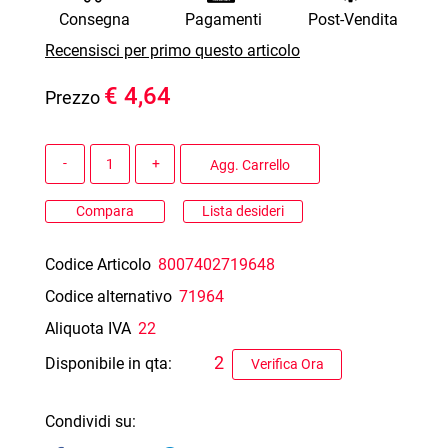
Consegna
Pagamenti
Post-Vendita
Recensisci per primo questo articolo
€ 4,64
Prezzo
Quantità
Agg. Carrello
Compara
Lista desideri
Codice Articolo
8007402719648
Codice alternativo
71964
Aliquota IVA
22
2
Disponibile in qta:
Verifica Ora
Condividi su: