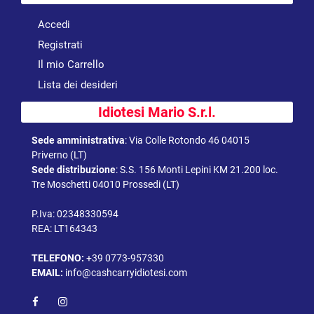
Accedi
Registrati
Il mio Carrello
Lista dei desideri
Idiotesi Mario S.r.l.
Sede amministrativa
:
Via Colle Rotondo 46 04015
Priverno (LT)
Sede distribuzione
:
S.S. 156 Monti Lepini KM 21.200 loc.
Tre Moschetti 04010 Prossedi (LT)
P.Iva: 02348330594
REA: LT164343
TELEFONO:
+39 0773-957330
EMAIL:
info@cashcarryidiotesi.com