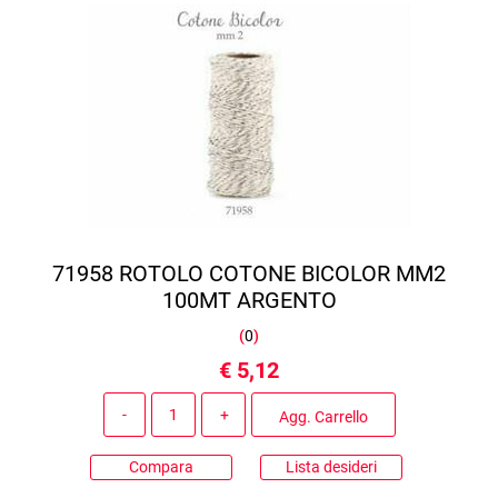
71958 ROTOLO COTONE BICOLOR MM2
100MT ARGENTO
(
0
)
€ 5,12
Quantità
Agg. Carrello
Compara
Lista desideri