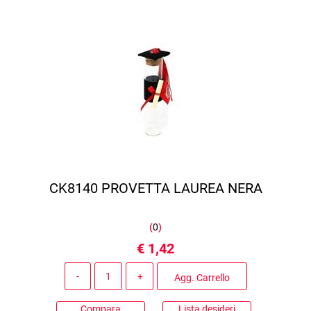
CK8140 PROVETTA LAUREA NERA
(
0
)
€ 1,42
Quantità
Agg. Carrello
Compara
Lista desideri