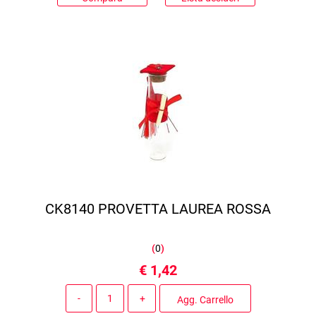
CK8140 PROVETTA LAUREA ROSSA
(
0
)
€ 1,42
Quantità
Agg. Carrello