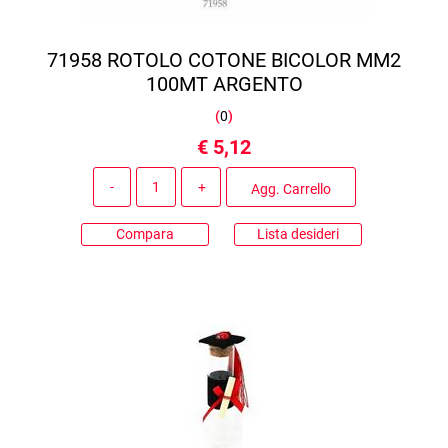
71958 ROTOLO COTONE BICOLOR MM2
100MT ARGENTO
(
0
)
€ 5,12
Quantità
Agg. Carrello
Compara
Lista desideri