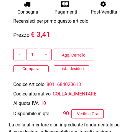
Consegna
Pagamenti
Post-Vendita
Recensisci per primo questo articolo
€ 3,41
Prezzo
Quantità
Agg. Carrello
Compara
Lista desideri
Codice Articolo
8011684020613
Codice alternativo
COLLA ALIMENTARE
Aliquota IVA
10
90
Disponibile in qta:
Verifica Ora
La colla alimentare è un ingrediente fondamentale per
il cake design: indispensabile per la realizzazione