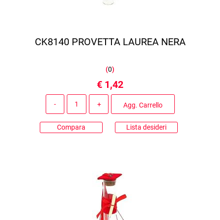
CK8140 PROVETTA LAUREA NERA
(
0
)
€ 1,42
Quantità
Agg. Carrello
Compara
Lista desideri