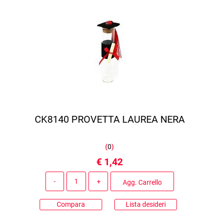
CK8140 PROVETTA LAUREA NERA
(
0
)
€ 1,42
Quantità
Agg. Carrello
Compara
Lista desideri