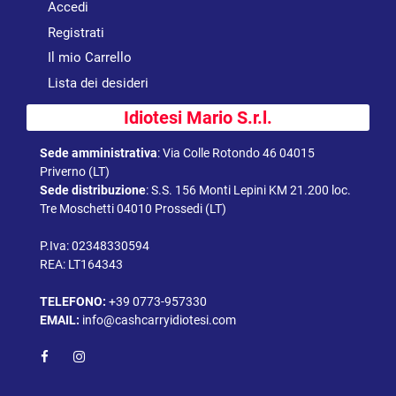
Accedi
Registrati
Il mio Carrello
Lista dei desideri
Idiotesi Mario S.r.l.
Sede amministrativa
:
Via Colle Rotondo 46 04015
Priverno (LT)
Sede distribuzione
:
S.S. 156 Monti Lepini KM 21.200 loc.
Tre Moschetti 04010 Prossedi (LT)
P.Iva: 02348330594
REA: LT164343
TELEFONO:
+39 0773-957330
EMAIL:
info@cashcarryidiotesi.com