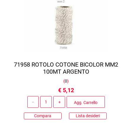
71958 ROTOLO COTONE BICOLOR MM2
100MT ARGENTO
(
0
)
€ 5,12
Quantità
Agg. Carrello
Compara
Lista desideri