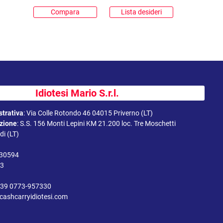
Compara
Lista desideri
Idiotesi Mario S.r.l.
trativa
:
Via Colle Rotondo 46 04015 Priverno (LT)
uzione
:
S.S. 156 Monti Lepini KM 21.200 loc. Tre Moschetti
i (LT)
330594
43
39 0773-957330
cashcarryidiotesi.com