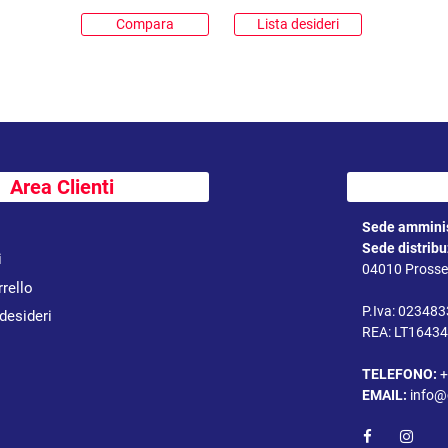
Compara
Lista desideri
Area Clienti
Sede amminis
Sede distrib
i
04010 Prossed
rrello
P.Iva: 02348
 desideri
REA: LT1643
TELEFONO:
+
EMAIL:
info@