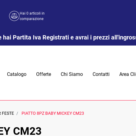
Hai
0
articoli in
comparazione
 hai Partita Iva Registrati e avrai i prezzi all'ingro
Catalogo
Offerte
Chi Siamo
Contatti
Area Cli
R FESTE
PIATTO 8PZ BABY MICKEY CM23
EY CM23