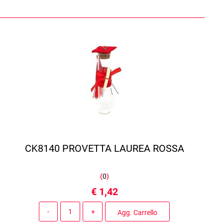
CK8140 PROVETTA LAUREA ROSSA
(
0
)
€ 1,42
Quantità
Agg. Carrello