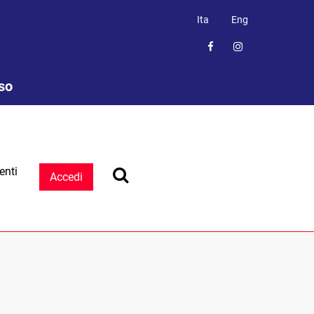
Ita
Eng
sso
enti
Accedi