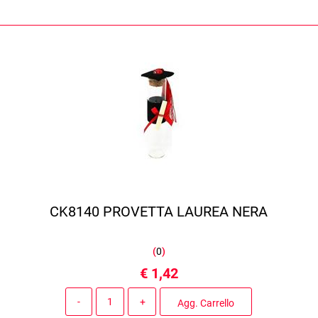
CK8140 PROVETTA LAUREA NERA
(
0
)
€ 1,42
Quantità
Agg. Carrello