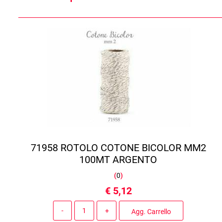
71958 ROTOLO COTONE BICOLOR MM2
100MT ARGENTO
(
0
)
€ 5,12
Quantità
Agg. Carrello