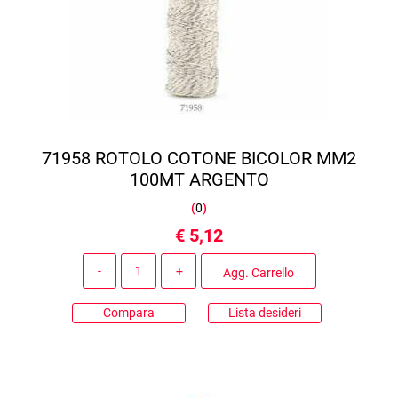
71958 ROTOLO COTONE BICOLOR MM2
100MT ARGENTO
(
0
)
€ 5,12
Quantità
Agg. Carrello
Compara
Lista desideri