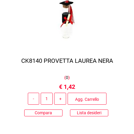
CK8140 PROVETTA LAUREA NERA
(
0
)
€ 1,42
Quantità
Agg. Carrello
Compara
Lista desideri