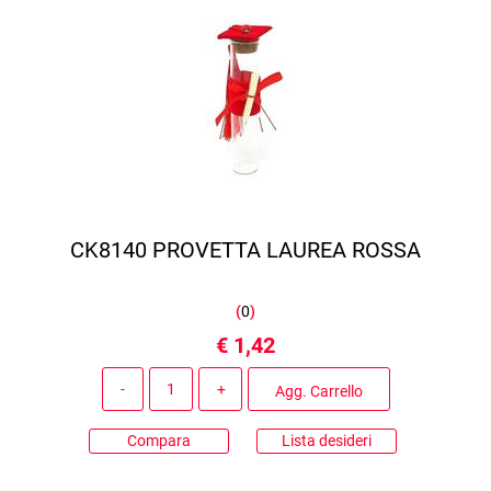
CK8140 PROVETTA LAUREA ROSSA
(
0
)
€ 1,42
Quantità
Agg. Carrello
Compara
Lista desideri