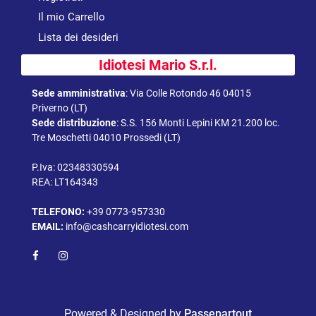
Il mio Carrello
Lista dei desideri
Idiotesi Mario S.r.l.
Sede amministrativa
:
Via Colle Rotondo 46 04015
Priverno (LT)
Sede distribuzione
:
S.S. 156 Monti Lepini KM 21.200 loc.
Tre Moschetti 04010 Prossedi (LT)
P.Iva: 02348330594
REA: LT164343
TELEFONO:
+39 0773-957330
EMAIL:
info@cashcarryidiotesi.com
Powered & Designed by
Passepartout