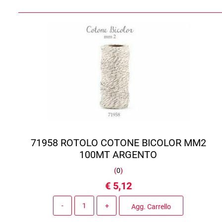
71958 ROTOLO COTONE BICOLOR MM2
100MT ARGENTO
(
0
)
€ 5,12
Quantità
Agg. Carrello