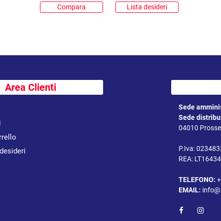
Compara
Lista desideri
Area Clienti
Sede amminis
Sede distrib
i
04010 Prossed
rrello
P.Iva: 02348
 desideri
REA: LT1643
TELEFONO:
+
EMAIL:
info@