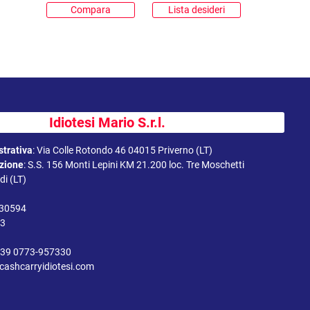
Compara
Lista desideri
Idiotesi Mario S.r.l.
trativa
:
Via Colle Rotondo 46 04015 Priverno (LT)
uzione
:
S.S. 156 Monti Lepini KM 21.200 loc. Tre Moschetti
i (LT)
330594
43
39 0773-957330
cashcarryidiotesi.com