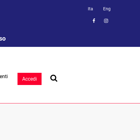
Ita
Eng
sso
enti
Accedi