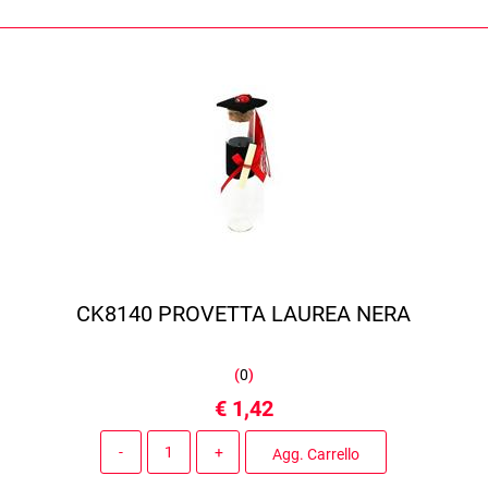
CK8140 PROVETTA LAUREA NERA
(
0
)
€ 1,42
Quantità
Agg. Carrello