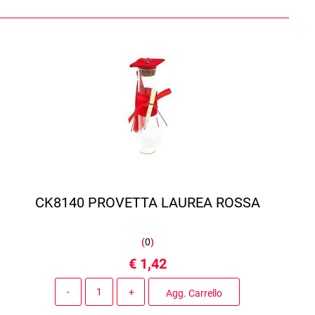
CK8140 PROVETTA LAUREA ROSSA
(
0
)
€ 1,42
Quantità
Agg. Carrello