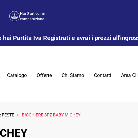
Hai
0
articoli in
comparazione
 hai Partita Iva Registrati e avrai i prezzi all'ingro
Catalogo
Offerte
Chi Siamo
Contatti
Area Cli
R FESTE
BICCHIERE 8PZ BABY MICHEY
ICHEY