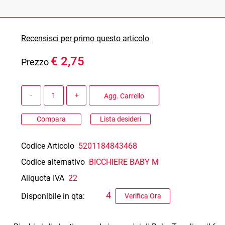
Recensisci per primo questo articolo
€ 2,75
Prezzo
Quantità
Agg. Carrello
Compara
Lista desideri
Codice Articolo
5201184843468
Codice alternativo
BICCHIERE BABY M
Aliquota IVA
22
4
Disponibile in qta:
Verifica Ora