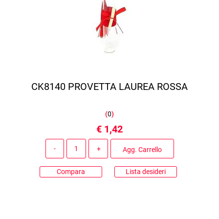
CK8140 PROVETTA LAUREA ROSSA
(
0
)
€ 1,42
Quantità
Agg. Carrello
Compara
Lista desideri