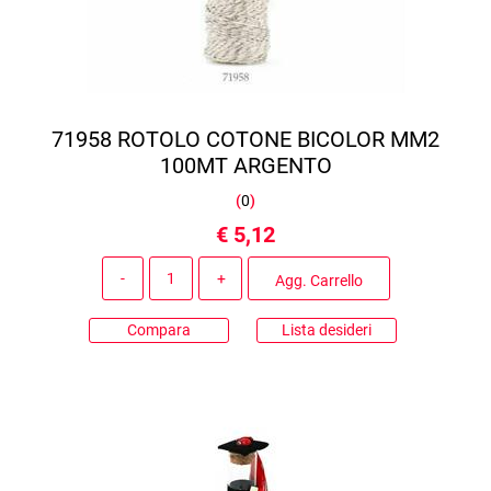
71958 ROTOLO COTONE BICOLOR MM2
100MT ARGENTO
(
0
)
€ 5,12
Quantità
Agg. Carrello
Compara
Lista desideri