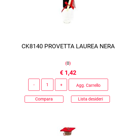
CK8140 PROVETTA LAUREA NERA
(
0
)
€ 1,42
Quantità
Agg. Carrello
Compara
Lista desideri