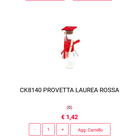
CK8140 PROVETTA LAUREA ROSSA
(
0
)
€ 1,42
Quantità
Agg. Carrello