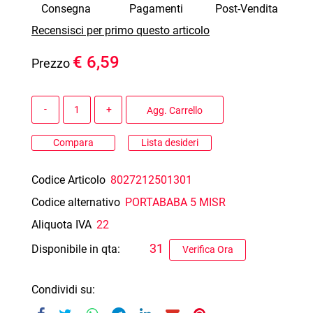
Consegna
Pagamenti
Post-Vendita
Recensisci per primo questo articolo
€ 6,59
Prezzo
Quantità
Agg. Carrello
Compara
Lista desideri
Codice Articolo
8027212501301
Codice alternativo
PORTABABA 5 MISR
Aliquota IVA
22
31
Disponibile in qta:
Verifica Ora
Condividi su: