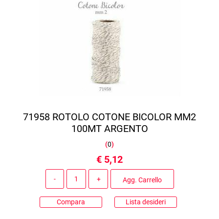
71958 ROTOLO COTONE BICOLOR MM2
100MT ARGENTO
(
0
)
€ 5,12
Quantità
Agg. Carrello
Compara
Lista desideri