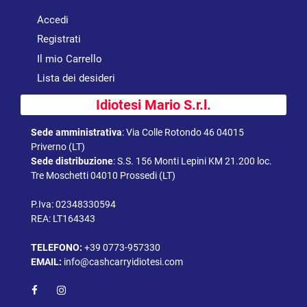
Accedi
Registrati
Il mio Carrello
Lista dei desideri
Idiotesi Mario S.r.l.
Sede amministrativa
:
Via Colle Rotondo 46 04015
Priverno (LT)
Sede distribuzione
:
S.S. 156 Monti Lepini KM 21.200 loc.
Tre Moschetti 04010 Prossedi (LT)
P.Iva: 02348330594
REA: LT164343
TELEFONO:
+39 0773-957330
EMAIL:
info@cashcarryidiotesi.com