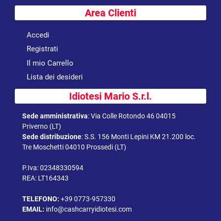
Area Clienti
Accedi
Registrati
Il mio Carrello
Lista dei desideri
Idiotesi Mario S.r.l.
Sede amministrativa
:
Via Colle Rotondo 46 04015
Priverno (LT)
Sede distribuzione
:
S.S. 156 Monti Lepini KM 21.200 loc.
Tre Moschetti 04010 Prossedi (LT)
P.Iva: 02348330594
REA: LT164343
TELEFONO:
+39 0773-957330
EMAIL:
info@cashcarryidiotesi.com