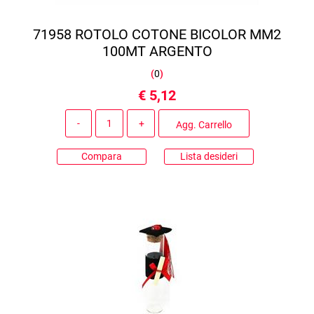
71958 ROTOLO COTONE BICOLOR MM2
100MT ARGENTO
(
0
)
€ 5,12
Quantità
Agg. Carrello
Compara
Lista desideri