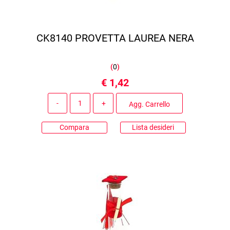
CK8140 PROVETTA LAUREA NERA
(
0
)
€ 1,42
Quantità
Agg. Carrello
Compara
Lista desideri