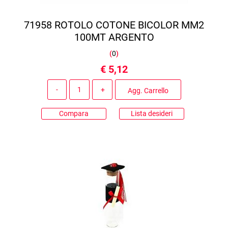
71958 ROTOLO COTONE BICOLOR MM2
100MT ARGENTO
(
0
)
€ 5,12
Quantità
Agg. Carrello
Compara
Lista desideri