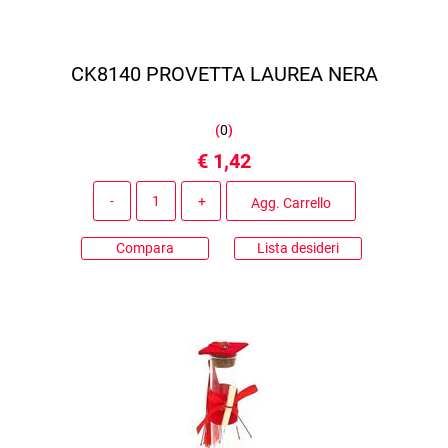
CK8140 PROVETTA LAUREA NERA
(
0
)
€ 1,42
Quantità
Agg. Carrello
Compara
Lista desideri