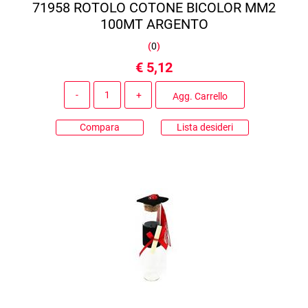
71958 ROTOLO COTONE BICOLOR MM2
100MT ARGENTO
(
0
)
€ 5,12
Quantità
Agg. Carrello
Compara
Lista desideri