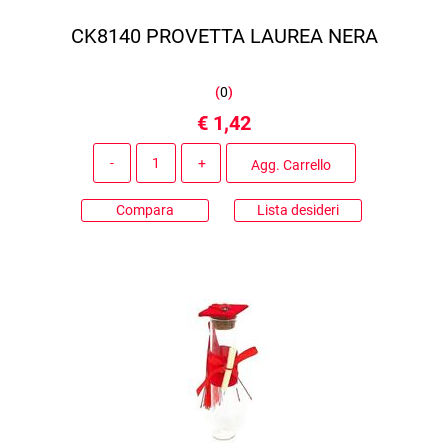
CK8140 PROVETTA LAUREA NERA
(
0
)
€ 1,42
Quantità
Agg. Carrello
Compara
Lista desideri