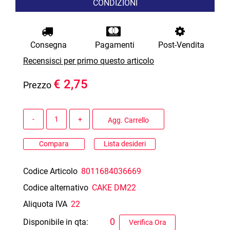
CONDIZIONI
Consegna
Pagamenti
Post-Vendita
Recensisci per primo questo articolo
€ 2,75
Prezzo
Quantità
Agg. Carrello
Compara
Lista desideri
Codice Articolo
8011684036669
Codice alternativo
CAKE DM22
Aliquota IVA
22
0
Disponibile in qta:
Verifica Ora