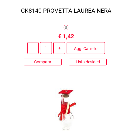
CK8140 PROVETTA LAUREA NERA
(
0
)
€ 1,42
Quantità
Agg. Carrello
Compara
Lista desideri