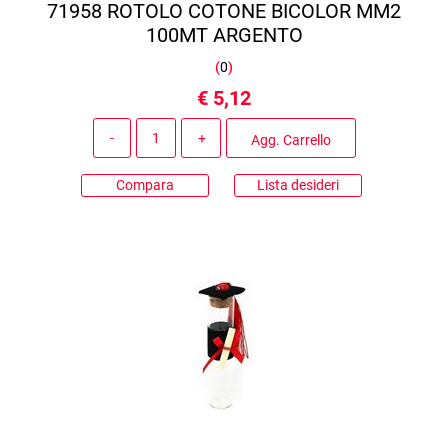
71958 ROTOLO COTONE BICOLOR MM2
100MT ARGENTO
(
0
)
€ 5,12
Quantità
Agg. Carrello
Compara
Lista desideri