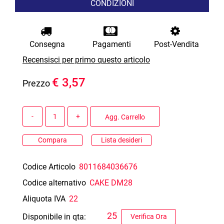
CONDIZIONI
Consegna
Pagamenti
Post-Vendita
Recensisci per primo questo articolo
€ 3,57
Prezzo
Quantità
Agg. Carrello
Compara
Lista desideri
Codice Articolo
8011684036676
Codice alternativo
CAKE DM28
Aliquota IVA
22
25
Disponibile in qta:
Verifica Ora